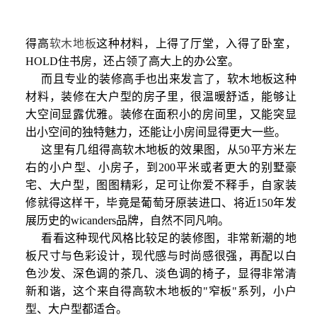
得高
软木地板
这种材料，上得了厅堂，入得了卧室，
HOLD住书房，还占领了高大上的办公室。
而且专业的装修高手也出来发言了，软木地板这种
材料，装修在大户型的房子里，很温暖舒适，能够让
大空间显露优雅。装修在面积小的房间里，又能突显
出小空间的独特魅力，还能让小房间显得更大一些。
这里有几组得高软木地板的效果图，从50平方米左
右的小户型、小房子，到200平米或者更大的别墅豪
宅、大户型，图图精彩，足可让你爱不释手，自家装
修就得这样干，毕竟是葡萄牙原装进口、将近150年发
展历史的wicanders品牌，自然不同凡响。
看看这种现代风格比较足的装修图，非常新潮的地
板尺寸与色彩设计，现代感与时尚感很强，再配以白
色沙发、深色调的茶几、淡色调的椅子，显得非常清
新和谐，这个来自得高软木地板的"窄板"系列，小户
型、大户型都适合。