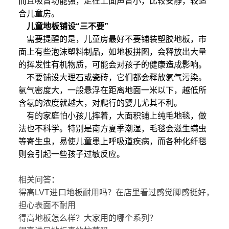
而且吸音功能强，走在上面声音小，比较安静，较适
合儿童房。
儿童地板铺设“三不要”
需要提醒的是，儿童房最好不要铺装塑胶地板，市
面上有些泡沫塑料制品，如地板拼图，会释放出大量
的挥发性有机物质，可能会对孩子的健康造成影响。
不要铺设大理石或瓷砖，它们都会释放氡气污染。
氡气密度大，一般悬浮在距离地面一米以下，越低所
含氡的浓度就越大，对爬行的婴儿尤其不利。
有的家庭怕小孩儿摔着，大面积铺上纯毛地毯，做
法也不科学。特别是南方夏季潮湿，毛毯会滋生螨虫
等寄生虫，易使儿童患上呼吸道疾病，而各种化纤毯
则会引起一些孩子过敏反应。
相关问答
：
得高LVT进口地板耐用吗？在店里看过感觉脚感挺好，
担心表面不耐用
得高地板怎么样？大家用的哪个系列？