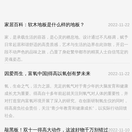
家居百科：软木地板是什么样的地板？
2022-11-22
家，是承载生活的容器，是心灵的栖息地。设计通过不凡格调，赋予
日常起居和谐舒适的高贵质感，艺术与生活的边界在此弥散，开启一
段不动声色的品味之旅，凸显了身处繁华都市的精英人士自信笃定的
灵魂姿态。
因爱而生，富氧中国|得高以氧创有梦未来
2022-11-22
氧，生命之气，活力之源。充足的氧气对于青少年的大脑发育和健康
成长尤为重要。得高自十多年前起就关注到氧气对人体的重要性，并
对打造室内富氧环境开展了深入的研究。在创新研制氧生仪的同时，
得高肩负社会责任，关注“青少年教育和健康成长”，以实际行动回馈
社会。
敲黑板！双十一得高大动作，这波好物千万别错过
2022-11-10