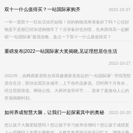
双十一什么值得买？一站国际家购齐
2022-10-27
一年一度双十一狂欢活动开始啦！你的购物清单准备好了吗？心仪好
物是不是都已经加进购物车了？没准备好也别慌，先来跟得高一起解
锁“一站国际家”最强攻略，盘点一下双十一什么最值得买？
重磅发布|2022一站国际家大奖揭晓,见证理想居住生活
2022-10-27
2022年，由网易家居联合得高健康家居发起的“一站国际家”·寻找理想
居住生活，联动全国百余城市，上千份作品参选。历时两个月有余，
经过层级筛选、网络公投、大师评选等环节……迎来了最激动人心的
奖项揭晓时刻。
如何养成智慧大脑，让我们一起探索其中的奥秘
2022-10-20
想让孩子大脑更聪慧吗？想让孩子学习效率倍增吗？想让孩子成绩更
上一层楼吗？关爱大脑氧护，从氧气角度揭示提升记忆力、增强大脑