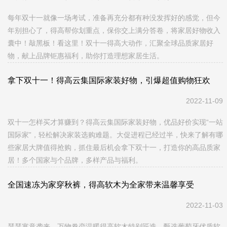
每年双十一就像一场考试，准备再充分都有种没发挥好的感觉，但今
年别担心了，得高帮你划重点，保你交上满分答卷，将家居好物收入
囊中！敲黑板！看这里！双十一得高大动作，汇聚全球品质家居好
物，献上品牌钜惠福利，助你打造理想家居生活。
拿下双十一！得高云集国际家装好物，引爆超值购物狂欢
2022-11-09
双十一怎样买才算赚到？得高云集国际家装好物，优品好价实现“一站
国际家”，轻松解决家装选购难题。大促进程已经过半，快来了解有哪
些家居大牌值得抢购，抓住最后机会拿下双十一，打造你的高品质家
居！多个国家与个品牌，多样产品与福利。
全国速冻为家穿秋裤，得高软木为全家带来温馨享受
2022-11-03
瑟瑟寒意袭来，万物眷恋温暖得高软木特别匠造，甄选葡萄牙优质软