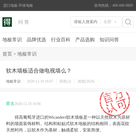
进口地板 环保地板
咨询热线：400-660-9869
问 答
全部
地板常识
品牌优选
行业百科
产品选购
知识问答
首页
>
地板常识
软木墙板适合做电视墙么？
地板常识
2020-12-18 16:07
回答(2)
浏览(5629)
匿名
2020-12-18 16:08
得高葡萄牙进口的
Wicanders软木墙板是一种以天然软木为原材
料的墙面装饰材料。结构和粘贴式软木地板的结构相同，表面花纹
天然时尚，以软木作为基材，触感柔软，安装简便。