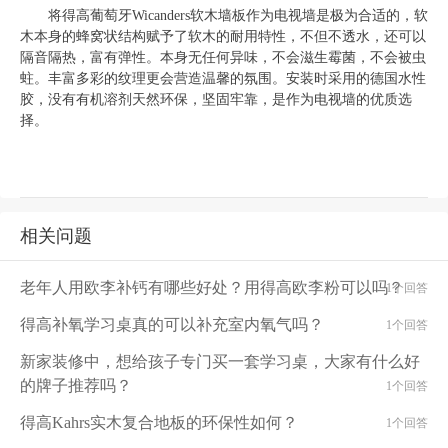
将得高葡萄牙
Wicanders软木墙板作为电视墙是极为合适的，软
木本身的蜂窝状结构赋予了软木的耐用特性，不但不透水，还可以
隔音隔热，富有弹性。本身无任何异味，不会滋生霉菌，不会被虫
蛀。丰富多彩的纹理更会营造温馨的氛围。安装时采用的德国水性
胶，没有有机溶剂天然环保，坚固牢靠，是作为电视墙的优质选
择。
相关问题
老年人用欧李补钙有哪些好处？用得高欧李粉可以吗？
1个回答
得高补氧学习桌真的可以补充室内氧气吗？
1个回答
新家装修中，想给孩子专门买一套学习桌，大家有什么好
的牌子推荐吗？
1个回答
得高Kahrs实木复合地板的环保性如何？
1个回答