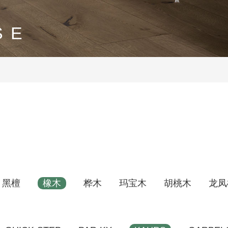
SE
黑檀
橡木
桦木
玛宝木
胡桃木
龙凤