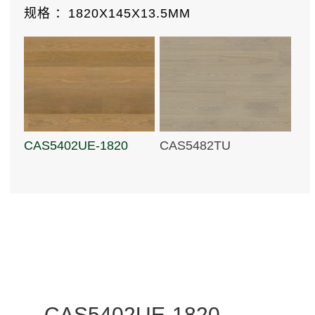
规格 ：
1820X145X13.5MM
CAS5402UE-1820
CAS5482TU
CAS6694TU
CAS3444U
CAS5402UE-1820